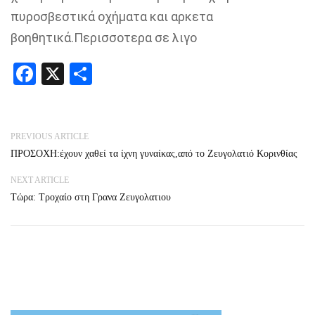
πυροσβεστικά οχήματα και αρκετα
βοηθητικά.Περισσοτερα σε λιγο
Facebook
X
Share
PREVIOUS ARTICLE
ΠΡΟΣΟΧΗ:έχουν χαθεί τα ίχνη γυναίκας,από το Ζευγολατιό Κορινθίας
NEXT ARTICLE
Τώρα: Τροχαίο στη Γρανα Ζευγολατιου