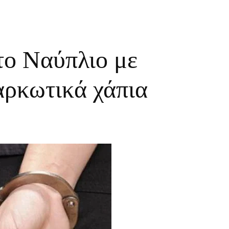
το Ναύπλιο με
αρκωτικά χάπια