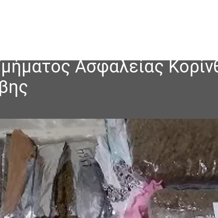
 Τμήματος Ασφαλείας Κορί
αβης