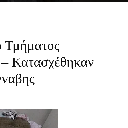
υ Τμήματος
 – Κατασχέθηκαν
νναβης