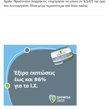
Αχαΐα: Θρασύτατοι διαρρήκτες επιχείρησαν να μπουν σε ΚΔΑΠ την ώρα
που λειτουργούσε-Ήταν μέσα περισσότερα από δέκα παιδιά