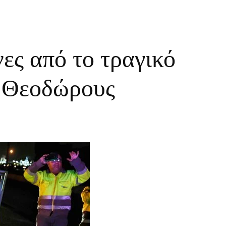
νες από το τραγικό
ς Θεοδώρους