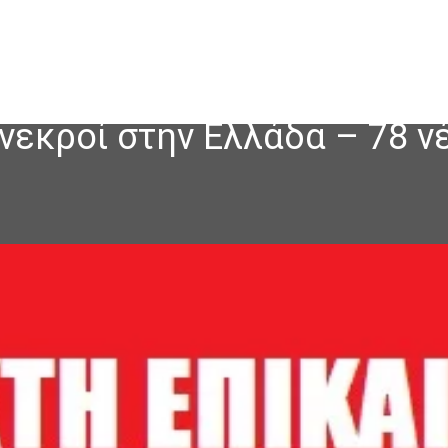
 νεκροί στην Ελλάδα – 78 ν