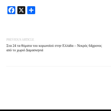
Facebook
X
Share
PREVIOUS ARTICLE
Στα 24 τα θύματα του κορωνοϊού στην Ελλάδα – Νεκρός 64χρονος
από το χωριό Δαμασκηνιά