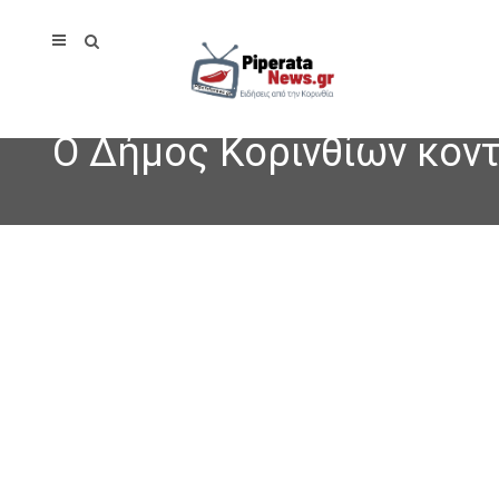
Ο Δήμος Κορινθίων κον