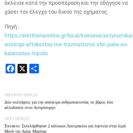
έκλεισε κατά την προσπέραση και την οδήγησε να
χάσει τον έλεγχο του δικού της οχήματος.
Πηγή :
https://eleftheriaonline.gr/local/koinonia/astynomik
anatropi-aftokinitou-me-travmatismo-stin-palia-eo-
kalamatas-tripolis
Facebook
X
Share
PREVIOUS ARTICLE
Δύο συλλήψεις για την απόπειρα ανθρωποκτονίας σε βάρος δύο
αλλοδαπών στον Ασπρόπυργο
NEXT ARTICLE
Έκτακτο: Συνελήφθησαν 2 κάτοικοι Λουτρακίου για ληστεία στην Ιερά
Μονή της Αγίας Μαρίνας