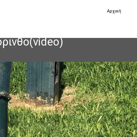
Αρχική
ρινθο(video)