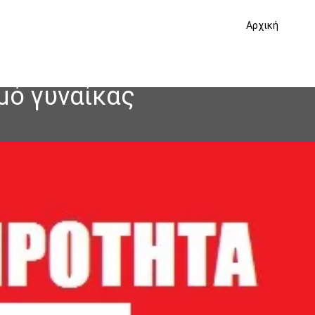
Αρχική
μό γυναίκας