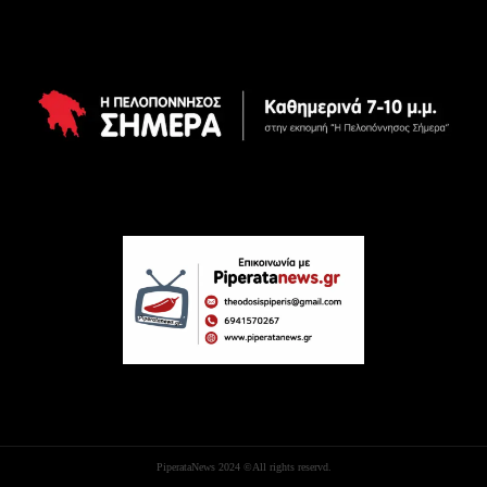
PiperataNews 2024 ©All rights reservd.