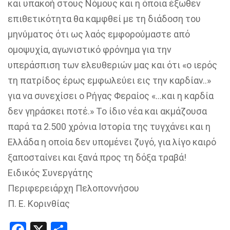
και υπακοή στους Νόμους και η όποια έξωθεν
επιθετικότητα θα καμφθεί με τη διάδοση του
μηνύματος ότι ως λαός εμφορούμαστε από
ομοψυχία, αγωνιστικό φρόνημα για την
υπεράσπιση των ελευθεριών μας και ότι «ο ιερός
τη πατρίδος έρως εμφωλεύει εις την καρδίαν..»
για να συνεχίσει ο Ρήγας Φεραίος «…και η καρδία
δεν γηράσκει ποτέ.» Το ίδιο νέα και ακμάζουσα
παρά τα 2.500 χρόνια Ιστορία της τυγχάνει και η
Ελλάδα η οποία δεν υπομένει ζυγό, για λίγο καιρό
ξαποσταίνει και ξανά προς τη δόξα τραβά!
Ειδικός Συνεργάτης
Περιφερειάρχη Πελοποννήσου
Π. Ε. Κορινθίας