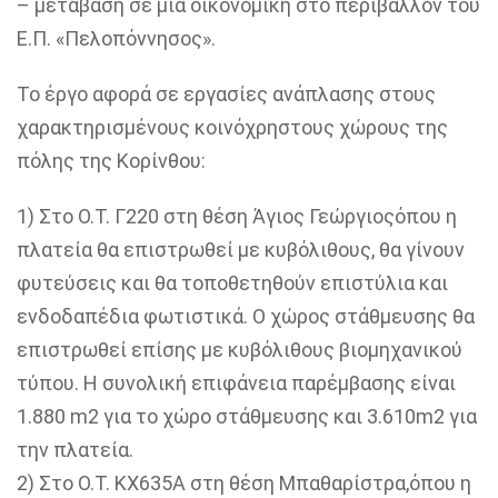
– μετάβαση σε μια οικονομική στο περιβάλλον του
Ε.Π. «Πελοπόννησος».
Το έργο αφορά σε εργασίες ανάπ
λ
ασης στους
χαρακτηρισμένους κοινόχρηστους χώρους της
πόλης της Κορίνθου:
1)
Στο Ο.Τ
.
Γ220 στη θέση
Άγιος Γεώργιος
όπου η
πλατεία θα επιστρωθεί με κυβόλιθους, θα γίνουν
φυτεύσεις και θα τοποθετηθούν
επιστύλια και
ενδοδαπέδια φωτιστικά. Ο
χώρος στάθμευσης θα
επιστρωθεί επίσης με κυβόλιθους βιομηχανικού
τύπου. Η συνολική επιφάνεια παρέμβασης είναι
1.880
m
2
για το χώρο στάθμευσης και 3.610
m
2
για
την πλατεία.
2)
Στο Ο.Τ. ΚΧ635Α στη θέση
Μπαθαρίστρα,
όπου η