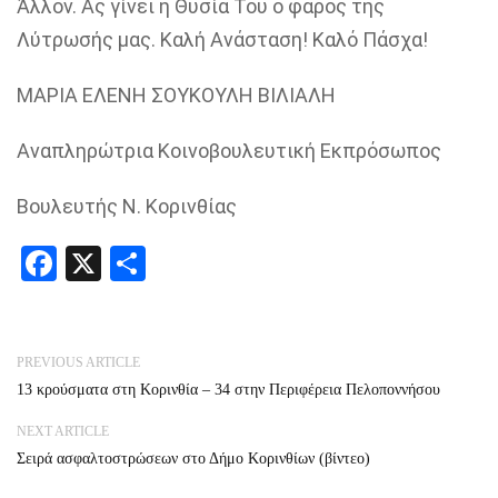
Άλλον. Ας γίνει η Θυσία Του ο φάρος της
Λύτρωσής μας.
Καλή Ανάσταση! Καλό Πάσχα!​
ΜΑΡΙΑ ΕΛΕΝΗ ΣΟΥΚΟΥΛΗ ΒΙΛΙΑΛΗ
Αναπληρώτρια Κοινοβουλευτική Εκπρόσωπος
Βουλευτής Ν. Κορινθίας
Facebook
X
Share
PREVIOUS ARTICLE
13 κρούσματα στη Κορινθία – 34 στην Περιφέρεια Πελοποννήσου
NEXT ARTICLE
Σειρά ασφαλτοστρώσεων στο Δήμο Κορινθίων (βίντεο)