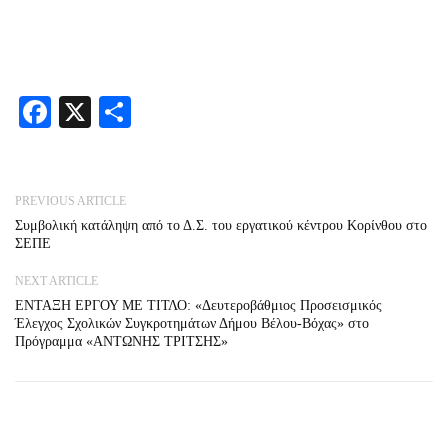
Facebook
X
Share
PREVIOUS ARTICLE
Συμβολική κατάληψη από το Δ.Σ. του εργατικού κέντρου Κορίνθου στο
ΣΕΠΕ
NEXT ARTICLE
ΕΝΤΑΞΗ ΕΡΓΟΥ ΜΕ ΤΙΤΛΟ: «Δευτεροβάθμιος Προσεισμικός
Έλεγχος Σχολικών Συγκροτημάτων Δήμου Βέλου-Βόχας» στο
Πρόγραμμα «ΑΝΤΩΝΗΣ ΤΡΙΤΣΗΣ»