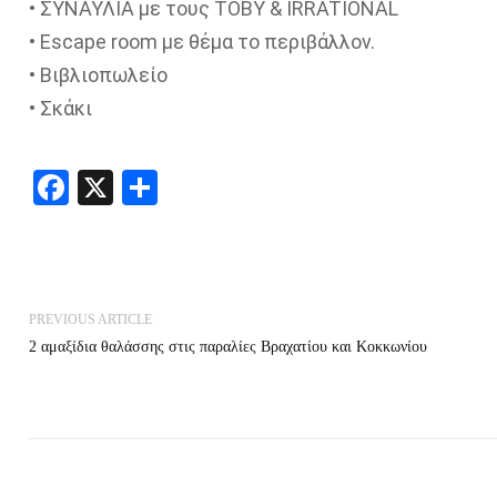
• ΣΥΝΑΥΛΙΑ με τους TOBY & IRRATIONAL
• Escape room με θέμα το περιβάλλον.
• Βιβλιοπωλείο
• Σκάκι
Facebook
X
Share
PREVIOUS ARTICLE
2 αμαξίδια θαλάσσης στις παραλίες Βραχατίου και Κοκκωνίου