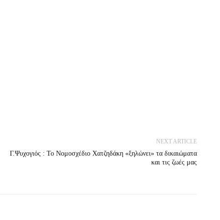
NEXT ARTICLE
Γ.Ψυχογιός : Το Νομοσχέδιο Χατζηδάκη «ξηλώνει» τα δικαιώματα
και τις ζωές μας