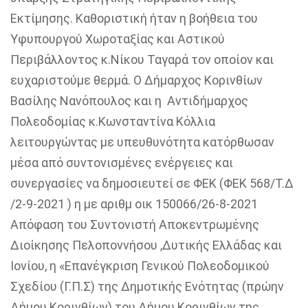
Εκτίμησης.
Καθοριστική ήταν η βοήθεια του
Υφυπουργού Χωροταξίας και Αστικού
Περιβάλλοντος
κ.Νίκου
Ταγαρά τον οποίον και
ευχαριστούμε θερμά.
Ο Δήμαρχος Κορινθίων
Βασίλης Νανόπουλος και η Αντιδήμαρχος
Πολεοδομίας κ.Κωνσταντίνα Κόλλια
λειτουργώντας με υπευθυνότητα κατόρθωσαν
μέσα από συντονισμένες ενέργειες και
συνεργασίες να δημοσιευτεί σε ΦΕΚ
(
ΦΕΚ 568/Τ.Δ
/2-9-2021 )
η με
αριθμ οικ 150066/26-8-2021
Απόφαση του Συντονιστή Αποκεντρωμένης
Διοίκησης Πελοποννήσου ,Δυτικής Ελλάδας και
Ιονίου,
η «Επανέγκριση Γενικού Πολεοδομικού
Σχεδίου (Γ.Π.Σ) της Δημοτικής Ενότητας (πρώην
Δήμου Κορινθίων) του Δήμου Κορινθίων της