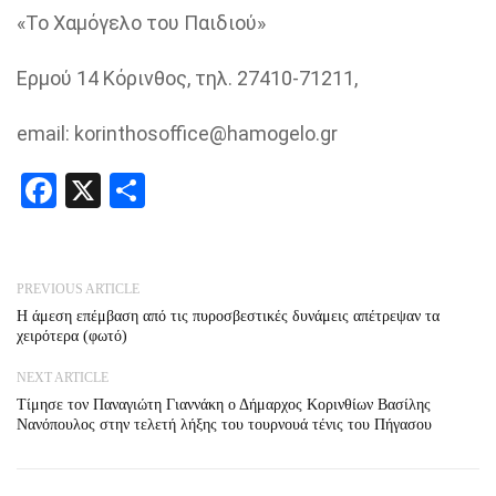
«Το Χαμόγελο του Παιδιού»
Ερμού 14 Κόρινθος, τηλ. 27410-71211,
email: korinthosoffice@hamogelo.gr
Facebook
X
Share
PREVIOUS ARTICLE
Η άμεση επέμβαση από τις πυροσβεστικές δυνάμεις απέτρεψαν τα
χειρότερα (φωτό)
NEXT ARTICLE
Τίμησε τον Παναγιώτη Γιαννάκη ο Δήμαρχος Κορινθίων Βασίλης
Νανόπουλος στην τελετή λήξης του τουρνουά τένις του Πήγασου