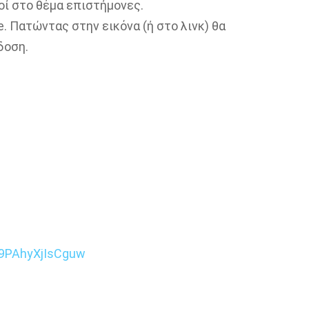
οί στο θέμα επιστήμονες.
. Πατώντας στην εικόνα (ή στο λινκ) θα
δοση.
9PAhyXjIsCguw