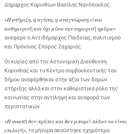
Δήμαρχος Κορινθίων Βασίλης Νανόπουλος.
«𝜢 𝝈𝝉ή𝝆𝜾𝝃𝜼, 𝜼 𝜶𝜸ά𝝅𝜼, 𝜼 𝜶𝝂𝜶𝜸𝝂ώ𝝆𝜾𝝈𝜼 𝜺ί𝝂𝜶𝜾
𝜿𝜶𝜽𝜼𝝁𝜺𝝆𝜾𝝂ή 𝜿𝜶𝜾 ό𝝌𝜾 𝝁ό𝝂𝝄 𝝉𝜼𝝂 𝝈𝜼𝝁𝜺𝝆𝜾𝝂ή 𝜼𝝁έ𝝆𝜶»
ανέφερε ο Αντιδήμαρχος Παιδείας, πολιτισμού
και Πρόνοιας Σπύρος Ζαχαριάς.
Οι κυρίες από την Αστυνομική Διεύθυνση
Κορινθίας και το Κέντρο συμβουλευτικής του
δήμου αναφέρθηκαν στην αξία των δομών
στήριξης αλλά και στον καθοριστικό ρόλο της
κοινωνίας στην αντίληψη και αναφορά των
περιστατικών.
«𝜢 𝝈𝜾𝝎𝝅ή 𝜹𝜺𝝂 𝝅𝝆έ𝝅𝜺𝜾 𝜿𝜶𝜾 𝜹𝜺𝝂 𝝁𝝅𝝄𝝆𝜺ί 𝝅𝝀έ𝝄𝝂 𝝂𝜶 𝜺ί𝝂𝜶𝜾
𝜺𝝅𝜾𝝀𝝄𝜸ή», το μήνυμα ακούστηκε ηχηρότερα