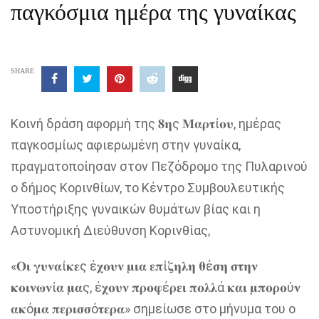
παγκόσμια ημέρα της γυναίκας
SHARE
Κοινή δράση αφορμή της 𝟖𝛈ς 𝚳𝛂𝛒𝛕ί𝛐𝛖, ημέρας
παγκοσμίως αφιερωμένη στην γυναίκα,
πραγματοποίησαν στον Πεζόδρομο της Πυλαρινού
ο δήμος Κορινθίων, το Κέντρο Συμβουλευτικής
Υποστήριξης γυναικών θυμάτων βίας και η
Αστυνομική Διεύθυνση Κορινθίας,
«𝚶𝛊 𝛄𝛖𝛎𝛂ί𝛋𝛆ς έ𝛘𝛐𝛖𝛎 𝛍𝛊𝛂 𝛆𝛑ί𝛇𝛈𝛌𝛈 𝛉έ𝛔𝛈 𝛔𝛕𝛈𝛎
𝛋𝛐𝛊𝛎𝛚𝛎ί𝛂 𝛍𝛂ς, έ𝛘𝛐𝛖𝛎 𝛑𝛒𝛐𝛗έ𝛒𝛆𝛊 𝛑𝛐𝛌𝛌ά 𝛋𝛂𝛊 𝛍𝛑𝛐𝛒𝛐ύ𝛎
𝛂𝛋ό𝛍𝛂 𝛑𝛆𝛒𝛊𝛔𝛔ό𝛕𝛆𝛒𝛂» σημείωσε στο μήνυμα του ο