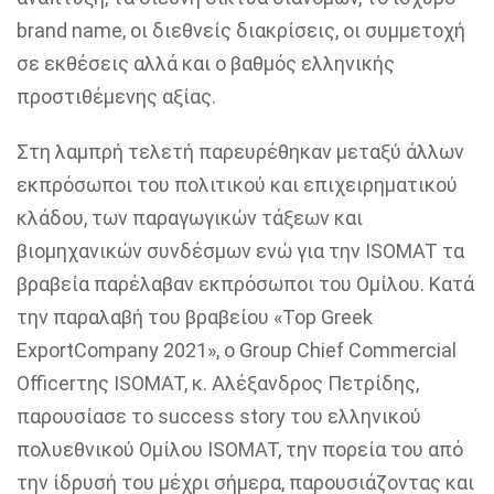
brand
name
, οι διεθνείς διακρίσεις, οι συμμετοχή
σε εκθέσεις αλλά και ο βαθμός ελληνικής
προστιθέμενης αξίας.
Στη λαμπρή τελετή παρευρέθηκαν μεταξύ άλλων
εκπρόσωποι του πολιτικού και επιχειρηματικού
κλάδου, των παραγωγικών τάξεων και
βιομηχανικών συνδέσμων ενώ για την
ISOMAT
τα
βραβεία παρέλαβαν εκπρόσωποι του Ομίλου. Κατά
την παραλαβή του βραβείου «
Top
Greek
Export
Company
2021»,
o
Group
Chief
Commercial
Officer
της
Ι
SOMAT
, κ
.
Αλέξανδρος Πετρίδης
,
παρουσίασε
το
success
story
του
ελληνικού
πολυεθνικού Ομίλου
ISOMAT
,
την πορεία του
από
την ίδρυσή του
μέχρι σήμερα
,
παρουσιάζοντας και