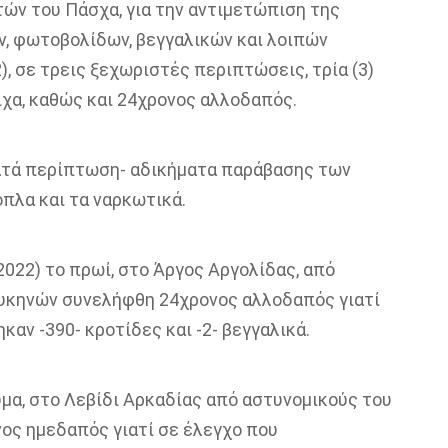
τών του Πάσχα, για την αντιμετώπιση της
ν, φωτοβολίδων, βεγγαλικών και λοιπών
, σε τρεις ξεχωριστές περιπτώσεις, τρία (3)
τοιχα, καθώς και 24χρονος αλλοδαπός.
κατά περίπτωση- αδικήματα παράβασης των
όπλα και τα ναρκωτικά.
2022) το πρωί, στο Άργος Αργολίδας, από
υκηνών συνελήφθη 24χρονος αλλοδαπός γιατί
αν -390- κροτίδες και -2- βεγγαλικά.
υμα, στο Λεβίδι Αρκαδίας από αστυνομικούς του
ος ημεδαπός γιατί σε έλεγχο που