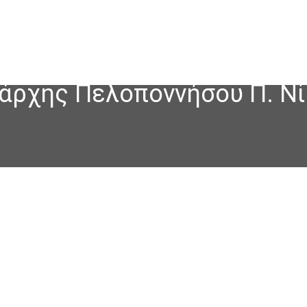
ιάρχης Πελοποννήσου Π. Νί