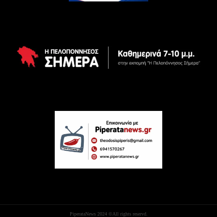
PiperataNews 2024 ©All rights reservd.