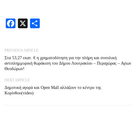
Facebook
X
Share
PREVIOUS ARTICLE
Στα 53,27 εκατ. € η χρηματοδότηση για την πλήρη και συνολική
αντιπλημμυρική θωράκιση του Δήμου Λουτρακίου – Περαχώρας – Αγίων
Θεοδώρων!
NEXT ARTICLE
Δημοτική αγορά και Open Mall αλλάζουν το κέντρο της
Κορίνθου(video)