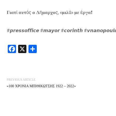
𝚪𝛊𝛂𝛕ί 𝛂𝛖𝛕ός 𝛐 𝚫ή𝛍𝛂𝛒𝛘𝛐ς, «𝛍𝛊𝛌ά» 𝛍𝛆 έ𝛒𝛄𝛂❗
#𝙥𝙧𝙚𝙨𝙨𝙤𝙛𝙛𝙞𝙘𝙚 #𝙢𝙖𝙮𝙤𝙧 #𝙘𝙤𝙧𝙞𝙣𝙩𝙝 #𝙫𝙣𝙖𝙣𝙤𝙥𝙤𝙪𝙡
Facebook
X
Share
PREVIOUS ARTICLE
«100 ΧΡΟΝΙΑ ΜΠΙΘΙΚΩΤΣΗΣ 1922 – 2022»