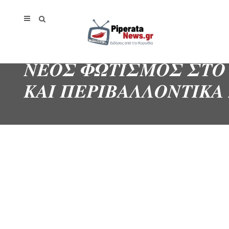
𝜨𝜠𝜪𝜮 𝜱𝜴𝜯𝜤𝜮𝜧𝜪𝜮 𝜮𝜯𝜪
𝜥𝜜𝜤 𝜫𝜠𝜬𝜤𝜝𝜜𝜦𝜦𝜪𝜨𝜯𝜤𝜥