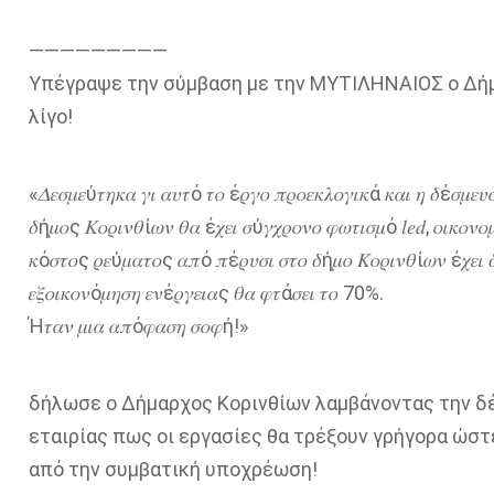
—————————
Υπέγραψε την σύμβαση με την ΜΥΤΙΛΗΝΑΙΟΣ ο Δήμ
λίγο!
«𝛥𝜀𝜎𝜇𝜀ύ𝜏𝜂𝜅𝛼 𝛾𝜄 𝛼𝜐𝜏ό 𝜏𝜊 έ𝜌𝛾𝜊 𝜋𝜌𝜊𝜀𝜅𝜆𝜊𝛾𝜄𝜅ά 𝜅𝛼𝜄 𝜂 𝛿έ𝜎𝜇𝜀𝜐
𝛿ή𝜇𝜊ς 𝛫𝜊𝜌𝜄𝜈𝜃ί𝜔𝜈 𝜃𝛼 έ𝜒𝜀𝜄 𝜎ύ𝛾𝜒𝜌𝜊𝜈𝜊 𝜑𝜔𝜏𝜄𝜎𝜇ό 𝑙𝑒𝑑, 𝜊𝜄𝜅𝜊𝜈𝜊
𝜅ό𝜎𝜏𝜊ς 𝜌𝜀ύ𝜇𝛼𝜏𝜊ς 𝛼𝜋ό 𝜋έ𝜌𝜐𝜎𝜄 𝜎𝜏𝜊 𝛿ή𝜇𝜊 𝛫𝜊𝜌𝜄𝜈𝜃ί𝜔𝜈 έ𝜒𝜀𝜄 𝛿
𝜀𝜉𝜊𝜄𝜅𝜊𝜈ό𝜇𝜂𝜎𝜂 𝜀𝜈έ𝜌𝛾𝜀𝜄𝛼ς 𝜃𝛼 𝜑𝜏ά𝜎𝜀𝜄 𝜏𝜊 70%.
Ή𝜏𝛼𝜈 𝜇𝜄𝛼 𝛼𝜋ό𝜑𝛼𝜎𝜂 𝜎𝜊𝜑ή!»
δήλωσε ο Δήμαρχος Κορινθίων λαμβάνοντας την δ
εταιρίας πως οι εργασίες θα τρέξουν γρήγορα ώστ
από την συμβατική υποχρέωση!