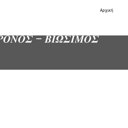
Αρχική
𝜬𝜪𝜨𝜪𝜮 – 𝜝𝜤𝜴𝜮𝜤𝜧𝜪𝜮