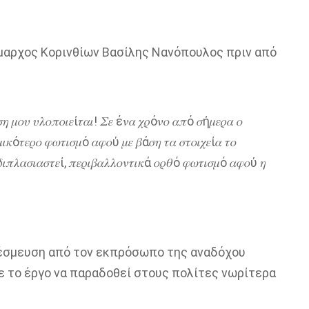
αρχος Κορινθίων Βασίλης Νανόπουλος πριν από
𝜎𝜂 𝜇𝜊𝜐 𝜐𝜆𝜊𝜋𝜊𝜄𝜀ί𝜏𝛼𝜄! 𝛴𝜀 έ𝜈𝛼 𝜒𝜌ό𝜈𝜊 𝛼𝜋ό 𝜎ή𝜇𝜀𝜌𝛼 𝜊
𝜄𝜅ό𝜏𝜀𝜌𝜊 𝜑𝜔𝜏𝜄𝜎𝜇ό 𝛼𝜑𝜊ύ 𝜇𝜀 𝛽ά𝜎𝜂 𝜏𝛼 𝜎𝜏𝜊𝜄𝜒𝜀ί𝛼 𝜏𝜊
𝜋𝜆𝛼𝜎𝜄𝛼𝜎𝜏𝜀ί, 𝜋𝜀𝜌𝜄𝛽𝛼𝜆𝜆𝜊𝜈𝜏𝜄𝜅ά 𝜊𝜌𝜃ό 𝜑𝜔𝜏𝜄𝜎𝜇ό 𝛼𝜑𝜊ύ 𝜂
έσμευση από τον εκπρόσωπο της αναδόχου
ε το έργο να παραδοθεί στους πολίτες νωρίτερα