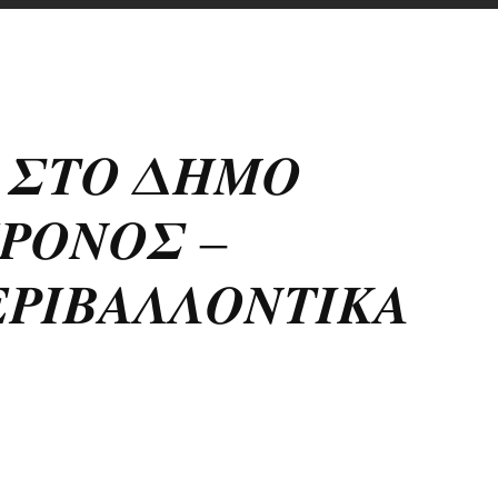
 𝜮𝜯𝜪 𝜟𝜢𝜧𝜪
𝜬𝜪𝜨𝜪𝜮 –
𝜬𝜤𝜝𝜜𝜦𝜦𝜪𝜨𝜯𝜤𝜥𝜜