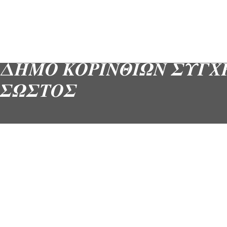
 𝜟𝜢𝜧𝜪 𝜥𝜪𝜬𝜤𝜨𝜣𝜤𝜴𝜨 𝜮𝜰𝜞𝜲
 𝜮𝜴𝜮𝜯𝜪𝜮