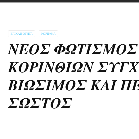
ΕΠΙΚΑΙΡΌΤΗΤΑ
ΚΟΡΙΝΘΊΑ
𝜨𝜠𝜪𝜮 𝜱𝜴𝜯𝜤𝜮𝜧𝜪
𝜥𝜪𝜬𝜤𝜨𝜣𝜤𝜴𝜨 𝜮𝜰𝜞
𝜝𝜤𝜴𝜮𝜤𝜧𝜪𝜮 𝜥𝜜𝜤 𝜫
𝜮𝜴𝜮𝜯𝜪𝜮