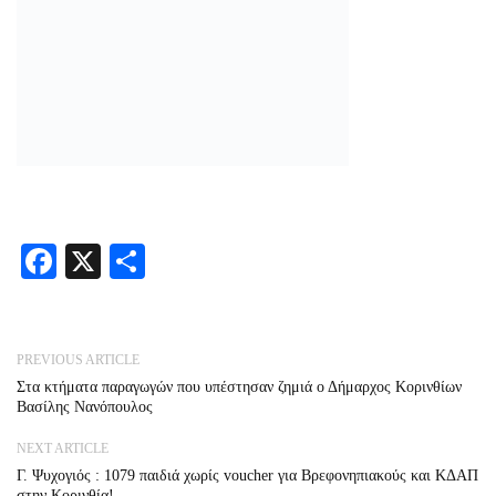
Facebook
X
Share
PREVIOUS ARTICLE
Στα κτήματα παραγωγών που υπέστησαν ζημιά ο Δήμαρχος Κορινθίων
Βασίλης Νανόπουλος
NEXT ARTICLE
Γ. Ψυχογιός : 1079 παιδιά χωρίς voucher για Βρεφονηπιακούς και ΚΔΑΠ
στην Κορινθία!