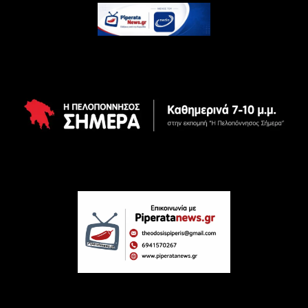
PiperataNews 2024 ©All rights reservd.