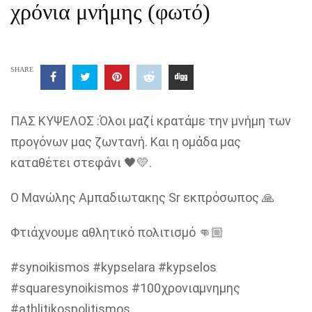
χρόνια μνήμης (φωτό)
SHARE
ΠΑΣ ΚΥΨΕΛΟΣ :Όλοι μαζί κρατάμε την μνήμη των
προγόνων μας ζωντανή. Και η ομάδα μας
καταθέτει στεφάνι 🖤💛.
Ο Μανώλης Αμπαδιωτακης Sr εκπρόσωπος 🙏
Φτιάχνουμε αθλητικό πολιτισμό 👊🏼
#synoikismos #kypselara #kypselos
#squaresynoikismos #100χρονιαμνημης
#athlitikospolitismos