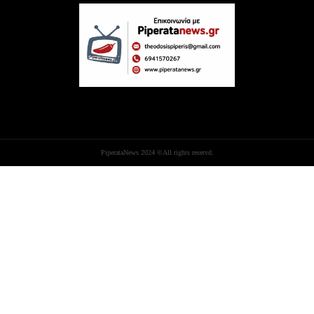
PiperataNews 2024 ©All rights reservd.