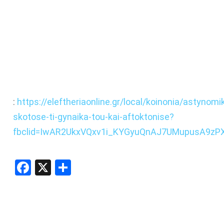
:
https://eleftheriaonline.gr/local/koinonia/astynom
skotose-ti-gynaika-tou-kai-aftoktonise?
fbclid=IwAR2UkxVQxv1i_KYGyuQnAJ7UMupusA9zP
Facebook
X
Share