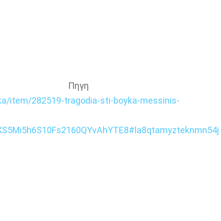
Πηγη
ika/item/282519-tragodia-sti-boyka-messinis-
XS5Mi5h6S10Fs2160QYvAhYTE8#la8qtamyzteknmn54j