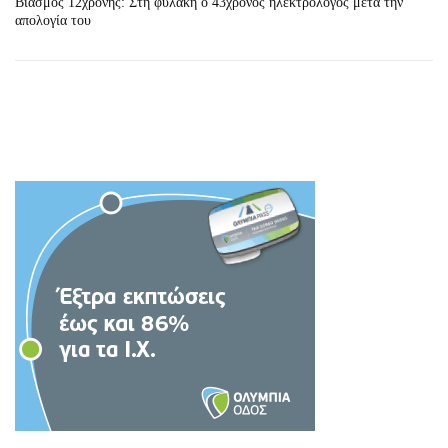
Βιασμός 12χρονης: Στη φυλακή ο 43χρονος ηλεκτρολόγος μετά την
απολογία του