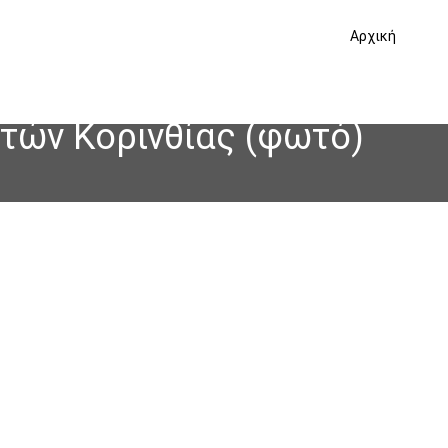
Αρχική
ητών Κορινθίας (φωτό)