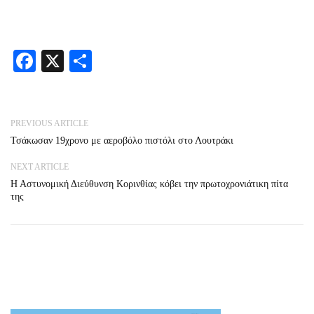
Facebook
X
Share
PREVIOUS ARTICLE
Τσάκωσαν 19χρονο με αεροβόλο πιστόλι στο Λουτράκι
NEXT ARTICLE
Η Αστυνομική Διεύθυνση Κορινθίας κόβει την πρωτοχρονιάτικη πίτα
της