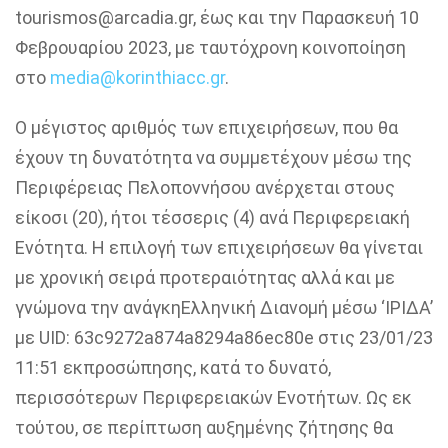
tourismos@arcadia.gr
, έως και την
Παρασκευή 10
Φεβρουαρίου 2023,
με ταυτόχρονη κοινοποίηση
στο
media
@
korinthiacc
.
gr
.
Ο μέγιστος αριθμός των επιχειρήσεων, που θα
έχουν τη δυνατότητα να συμμετέχουν μέσω της
Περιφέρειας Πελοποννήσου ανέρχεται στους
είκοσι (20), ήτοι τέσσερις (4) ανά Περιφερειακή
Ενότητα. Η επιλογή των επιχειρήσεων θα γίνεται
με χρονική σειρά προτεραιότητας αλλά και με
γνώμονα την ανάγκη
Ελληνική
Διανομή μέσω ‘ΙΡΙΔΑ’
με UID: 63c9272a874a8294a86ec80e στις 23/01/23
11:51 εκπροσώπησης, κατά το δυνατό,
περισσότερων Περιφερειακών Ενοτήτων. Ως εκ
τούτου, σε περίπτωση αυξημένης ζήτησης θα