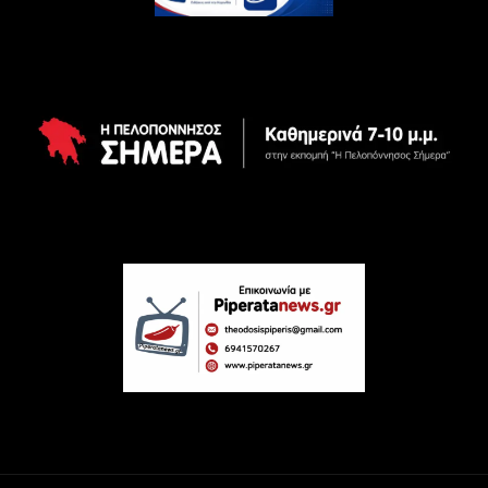
PiperataNews 2024 ©All rights reservd.