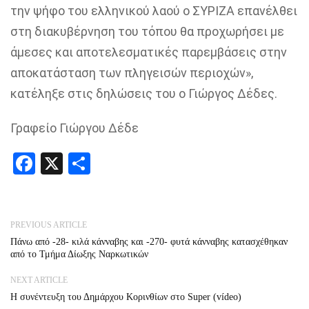
την ψήφο του ελληνικού λαού ο ΣΥΡΙΖΑ επανέλθει
στη διακυβέρνηση του τόπου θα
προχωρήσει με
άμεσ
ες
και αποτελεσματικ
ές παρεμβάσεις στην
αποκατάσταση των πληγεισών περιοχών»,
κατέληξε στις δηλώσεις του ο Γιώργος Δέδες.
Γραφείο Γιώργου Δέδε
Facebook
X
Share
PREVIOUS ARTICLE
Πάνω από -28- κιλά κάνναβης και -270- φυτά κάνναβης κατασχέθηκαν
από το Τμήμα Δίωξης Ναρκωτικών
NEXT ARTICLE
Η συνέντευξη του Δημάρχου Κορινθίων στο Super (vídeo)