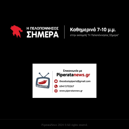
PiperataNews 2024 ©All rights reservd.