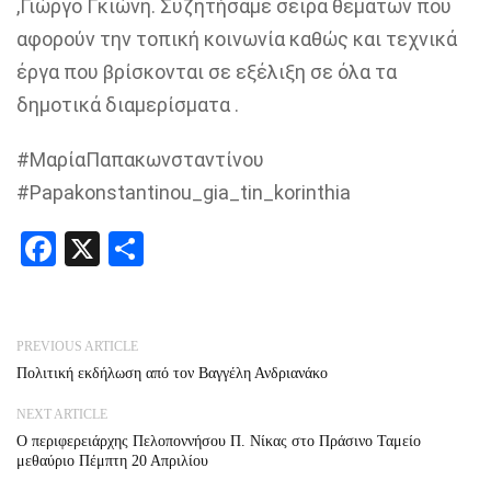
,Γιώργο Γκιώνη. Συζητήσαμε σειρά θεμάτων που
αφορούν την τοπική κοινωνία καθώς και τεχνικά
έργα που βρίσκονται σε εξέλιξη σε όλα τα
δημοτικά διαμερίσματα .
#ΜαρίαΠαπακωνσταντίνου
#Papakonstantinou_gia_tin_korinthia
Facebook
X
Share
PREVIOUS ARTICLE
Πολιτική εκδήλωση από τον Βαγγέλη Ανδριανάκο
NEXT ARTICLE
Ο περιφερειάρχης Πελοποννήσου Π. Νίκας στο Πράσινο Ταμείο
μεθαύριο Πέμπτη 20 Απριλίου