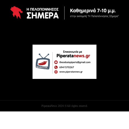
PiperataNews 2024 ©All rights reservd.