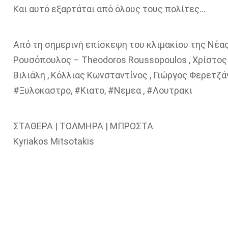
Και αυτό εξαρτάται από όλους τους πολίτες…
Από τη σημερινή επίσκεψη του κλιμακίου της Νέας
Ρουσόπουλος – Theodoros Roussopoulos , Χρίστος 
Βιλιάλη , Κόλλιας Κωνσταντίνος , Γιώργος Φερετζ
#Ξυλοκαστρο, #Κιατο, #Νεμεα , #Λουτρακι
ΣΤΑΘΕΡΑ | ΤΟΛΜΗΡΑ | ΜΠΡΟΣΤΑ
Kyriakos Mitsotakis