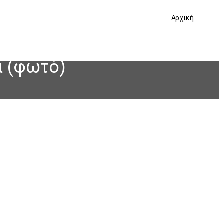
Αρχική
α (φωτό)