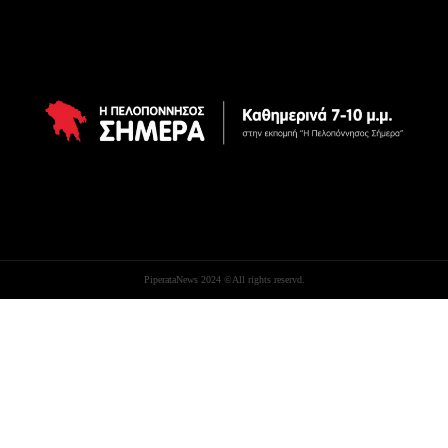
PiperataNews 2024 ©All rights reservd.