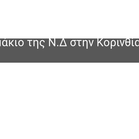
μάκιο της Ν.Δ στην Κορινθί