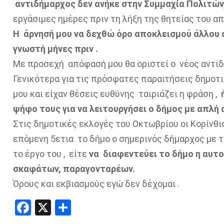
αντιδήμαρχος δεν ανήκε στην Συμμαχία Πολιτών
εργάσιμες ημέρες πριν τη λήξη της θητείας του α
Η άρνησή μου να δεχθώ όρο αποκλεισμού άλλου 
γνωστή μήνες πριν .
Με προσεχή απόφασή μου θα οριστεί ο νέος αντι
Γενικότερα για τις πρόσφατες παραιτήσεις δημοτ
μου και είχαν θέσεις ευθύνης ταιριάζει η φράση ,
ή
ψήφο τους για να λειτουργήσει ο δήμος με απλή 
Στις δημοτικές εκλογές του Οκτωβρίου οι Κορίνθιο
επόμενη 5ετια το δήμο ο σημερινός δήμαρχος με 
το έργο του , είτε
να διαφεντεύει το δήμο η αυ
σκαφάτων, παραγονταρέων.
Όρους και εκβιασμούς εγώ δεν δέχομαι .
Facebook
X
Share