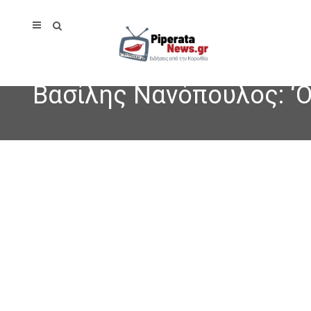
Βασίλης Νανόπουλος: ‘Ο