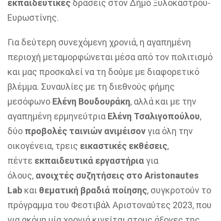
εκπαιδευτικές
δράσεις στον Δήμο Ξυλοκάστρου-
Ευρωστίνης.
Για δεύτερη συνεχόμενη χρονιά, η αγαπημένη
περιοχή μεταμορφώνεται μέσα από τον πολιτισμό
και μας προσκαλεί να τη δούμε με διαφορετικό
βλέμμα. Συναυλίες με τη διεθνούς φήμης
μεσόφωνο
Ελένη Βουδουράκη
, αλλά και με την
αγαπημένη ερμηνεύτρια
Ελένη Τσαλιγοπούλου
,
δύο
προβολές ταινιών ανιμέισον
για όλη την
οικογένεια, τρεις
εικαστικές εκθέσεις
,
πέντε
εκπαιδευτικά εργαστήρια
για
όλους,
ανοιχτές συζητήσεις στο Aristonautes
Lab
και
θεματική βραδιά ποίησης
, συγκροτούν το
πρόγραμμα του Φεστιβάλ Αριστοναύτες 2023, που
για ακόμη μία χρονιά κινείται στους άξονες της