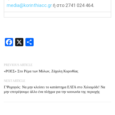
media@korinthiacc.gr
ή στο 2741 024 464.
Facebook
X
Share
PREVIOUS ARTICLE
«ΡΟΕΣ» Στο Ρέμα των Μύλων, Ζάχολη Κορινθίας
NEXT ARTICLE
Γ.Ψυχογιός: Να μην κλείσει το κατάστημα ΕΛΤΑ στο Χιλιομόδι! Να
μην επιτρέψουμε άλλο ένα πλήγμα για την κοινωνία της περιοχής