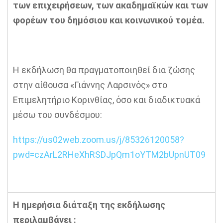
των επιχειρήσεων, των ακαδημαϊκών και των
φορέων του δημόσιου και κοινωνικού τομέα.
Η εκδήλωση θα πραγματοποιηθεί δια ζώσης
στην αίθουσα «Γιάννης Λαρσινός» στο
Επιμελητήριο Κορινθίας, όσο και διαδικτυακά
μέσω του συνδέσμου:
https
://
us
02
web
.
zoom
.
us
/
j
/85326120058?
pwd
=
czArL
2
RHeXhRSDJpQm
1
oYTM
2
bUpnUT
09
Η ημερήσια διάταξη της εκδήλωσης
περιλαμβάνει :