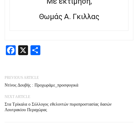
Με εκτίμηση,
Θωμάς Α. Γκιλλας
Facebook
X
Share
PREVIOUS ARTICLE
Ντίνος Δουβής : Προχωράμε_προσφυγικά
NEXT ARTICLE
Στα Τρίκαλα ο Σύλλογος εθελοντών πυροπροστασίας δασών
Λουτρακίου Περαχώρας