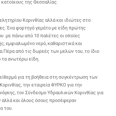
 κατοίκους της Θεσσαλίας.
ελητηρίου Κορινθίας
αλλά και ιδιώτες
στο
ες. Ένα φορτηγό
γεμάτο
με είδη πρώτης
ου
με πάνω από 10 παλέτες
οι οποίες
ής
,
εμφιαλωμένο νερό, καθαριστικά και
α.
Πέρα από τις δωρεές των μελών του, το ίδιο
 τα ανωτέρ
ω
είδη.
εί
θερμά για τη βοήθεια στη συγκέντρωση των
Κορινθίας
,
την εταιρεία ΦΥΡΚΟ για την
νάγκης
, τον Σύνδεσμο Υδραυλικών Κορινθίας για
ν αλλά και όλους όσους προσέφεραν
α του
.