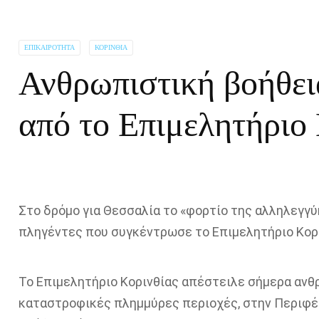
ΕΠΙΚΑΙΡΌΤΗΤΑ
ΚΟΡΙΝΘΊΑ
Ανθρωπιστική βοήθει
από το Επιμελητήριο
Στο δρόμο για Θεσσαλία το
«
φορτίο
της αλληλεγγύη
πληγέντες
που συγκέντρωσε
το Επιμελητήριο Κορ
Το
Επιμελητήριο Κορινθίας
απέστειλ
ε
σήμερα ανθρ
καταστροφικές
πλημμύρες περιοχές, στην Περιφέ