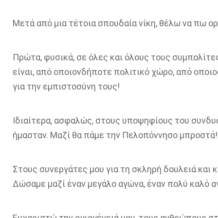
Μετά από μια τέτοια σπουδαία νίκη, θέλω να πω ο
Πρώτα
,
φυσικά
, σε
όλες και όλους
τους συμπολίτες
είναι, από οποιονδήποτε πολιτικό χώρο, από οποι
για την εμπιστοσύνη τους!
Ιδιαίτερα, ασφαλώς,
σ
τους υποψηφίους του συνδ
ήμασταν. Μαζί θα πάμε την Πελοπόννησο μπροστά!
Σ
τους συνεργάτες μου για τη
σκληρή δουλειά και
κ
Δώσαμε
μαζί έναν
μεγάλο
αγώνα
, έναν πολύ καλό 
Ευχαριστώ την οικογένειά μου, τους ανθρώπους σ