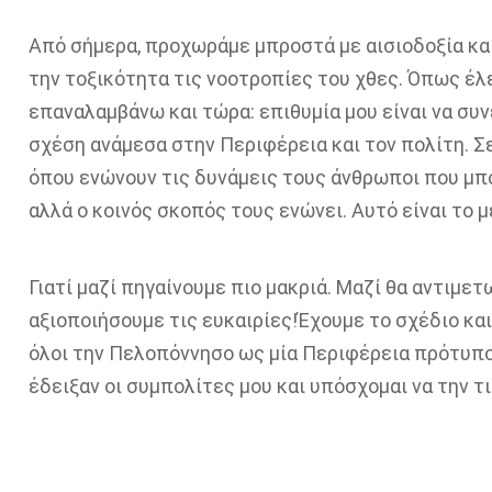
Από σ
ήμερα, προχωράμε μπροστά με αισιοδοξία και
την τοξικότητα
τις νοοτροπίες του χθες.
Όπως έλε
επαναλαμβάνω και τώρα:
ε
πιθυμία
μου είναι να συν
σχέση ανάμεσα στην Περιφέρεια και τον πολίτη.
Σ
όπου ενώνουν τις δυνάμεις τους άνθρωποι που μπ
αλλά ο κοινός σκοπός τους ενώνει. Αυτό είναι το 
Γιατί μ
αζί
πηγαίνουμε πιο μακριά.
Μαζί θα αντιμετ
αξιοποιήσουμε τις ευκαιρίες!
Έχουμε το σχέδιο και
όλοι την Πελοπόννησο ως μ
ί
α Περιφέρεια πρότυπο
έδειξαν οι συμπολίτες μου
και
υπόσχομαι
ν
α την τ