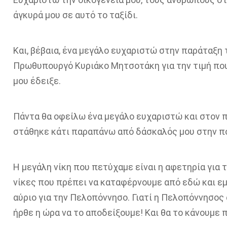
άγκυρά μου σε αυτό το ταξίδι.
Και
,
βέβαια, ένα μεγάλο ευχαριστώ στην παράταξη
Πρωθυπουργό Κυριάκο Μητσοτάκη για την τιμή
που
μου έδειξε
.
Πάντα θα οφείλω ένα μεγάλο ευχαριστώ και στον
στάθηκε κάτι παραπάνω από
δάσκαλός μου στην πο
Η
μεγάλη νίκη που πετύχαμε
είναι η αφετηρία για 
νίκες που
πρέπει ν
α καταφέρνουμε από εδώ και ε
αύριο για την Πελοπόννησο
.
Γιατί
η Πελοπόννησος α
ήρθε η ώρα ν
α το αποδείξουμε!
Και θα το κάνουμε 