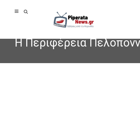
Η Περιφέρεια Πελοπονν