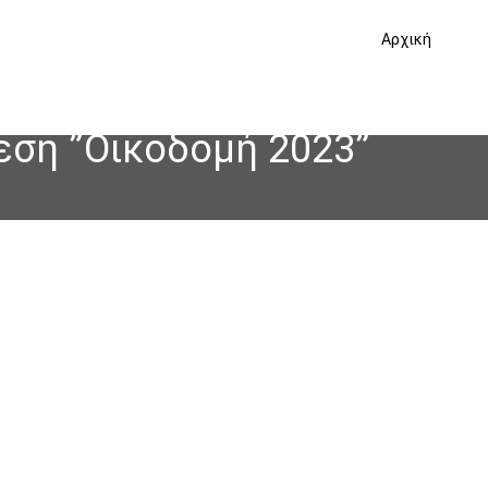
Αρχική
εση ”Οικοδομή 2023”