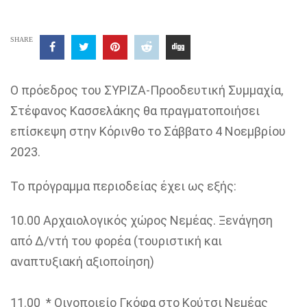
SHARE
Ο
πρόεδρος του ΣΥΡΙΖΑ-Προοδευτική Συμμαχία,
Στέφανος
Κασσελάκης
θα πραγματοποιήσει
επίσκεψη στην
Κόρινθο τ
ο
Σάββατο 4
Νοεμβρίου
2023
.
Το πρόγραμμα περιοδείας έχει ως εξής:
10.00
Αρχαιολογικός χώρος Νεμέας. Ξενάγηση
από Δ/
ντή
του φορέα (τουριστική και
αναπτυξιακή αξιοποίηση)
11.00
* Οινοποιείο
Γκόφα
στο
Κούτσι
Νεμέας