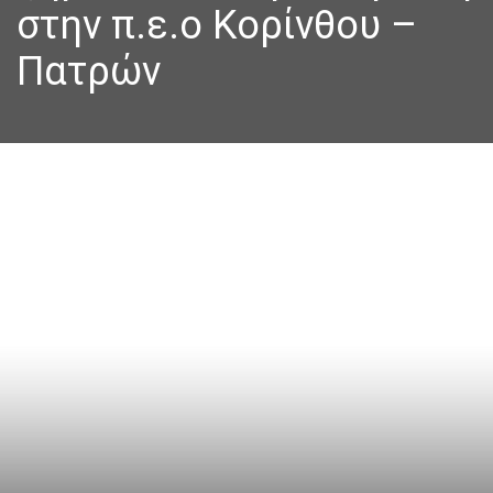
στην π.ε.ο Κορίνθου –
Πατρών