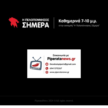
PiperataNews 2024 ©All rights reservd.