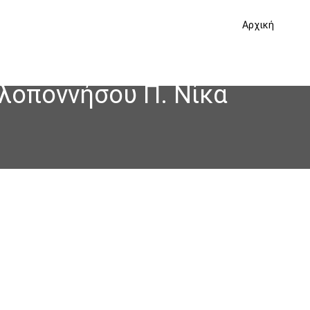
Αρχική
λοποννήσου Π. Νίκα